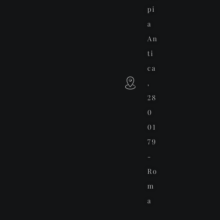
pi
a
An
ti
ca
,
28
0
01
79
-
Ro
m
a