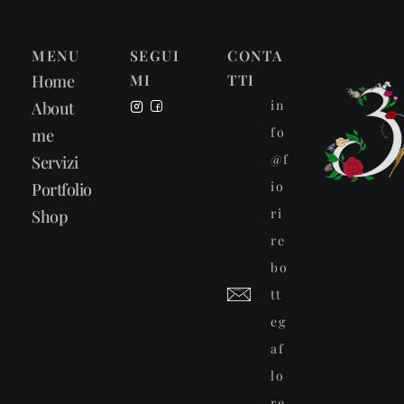
MENU
SEGUI
CONTA
Home
MI
TTI
in
About
fo
me
@f
Servizi
io
Portfolio
ri
Shop
re
bo
tt
eg
af
lo
re