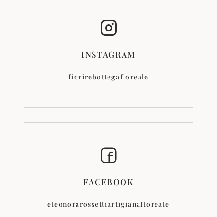
INSTAGRAM
fiorirebottegafloreale
FACEBOOK
eleonorarossettiartigianafloreale