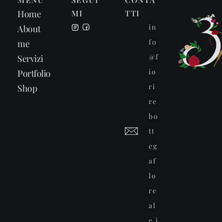
Home
MI
TTI
in
About
fo
me
@f
Servizi
io
Portfolio
ri
Shop
re
bo
tt
eg
af
lo
re
al
e.i