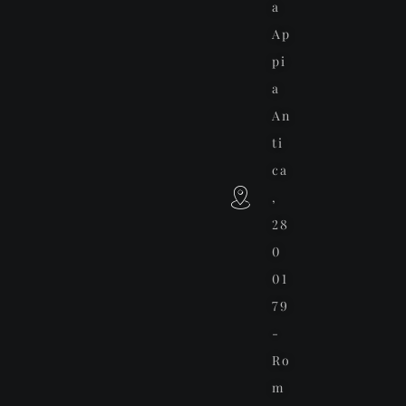
a
Ap
pi
a
An
ti
ca
,
28
0
01
79
-
Ro
m