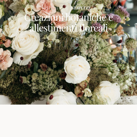
HOME
/
SERVIZI
Fiorire Bottega Floreale
Creazioni botaniche e
allestimenti floreali