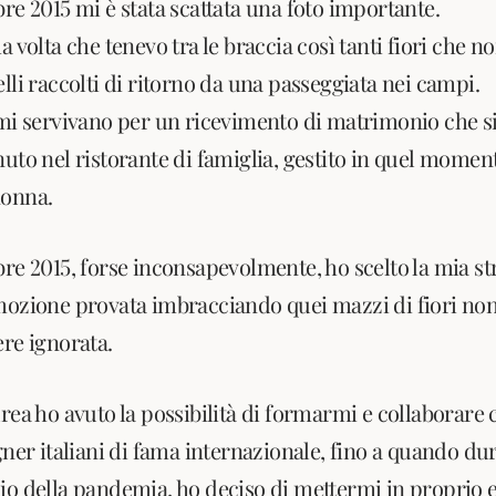
re 2015 mi è stata scattata una foto importante.
a volta che tenevo tra le braccia così tanti fiori che n
lli raccolti di ritorno da una passeggiata nei campi.
 mi servivano per un ricevimento di matrimonio che s
uto nel ristorante di famiglia, gestito in quel momen
nonna.
bre 2015, forse inconsapevolmente, ho scelto la mia st
mozione provata imbracciando quei mazzi di fiori no
ere ignorata.
rea ho avuto la possibilità di formarmi e collaborare 
gner italiani di fama internazionale, fino a quando dur
io della pandemia, ho deciso di mettermi in proprio 