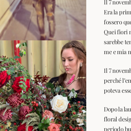
Il 7 novemb
Era la prim
fossero que
Quei fiori
sarebbe ten
me e mia 
Il 7 novem
perché l’e
poteva ess
Dopo la lau
floral desi
periodo bu