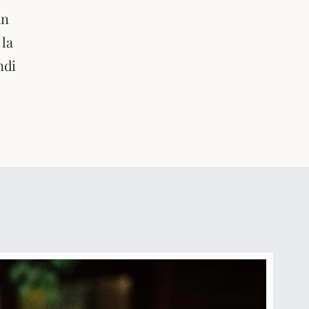
un
 la
indi