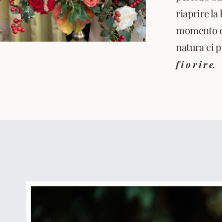
riaprire la
momento di
natura ci p
.
f i o r i r e