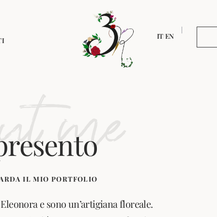
/
IT
EN
TI
ut me
presento
ARDA IL MIO PORTFOLIO
Eleonora e sono un’artigiana floreale.