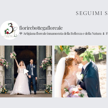
SEGUIMI 
fiorirebottegafloreale
🌹 Artigiana floreale innamorata della Bellezza e della Natura
🌷 F