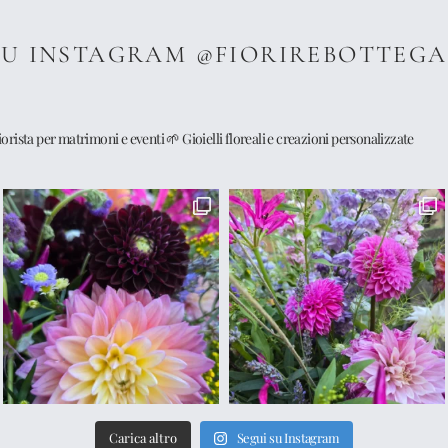
SU INSTAGRAM @FIORIREBOTTEG
iorista per matrimoni e eventi
🌱 Gioielli floreali e creazioni personalizzate
Carica altro
Segui su Instagram