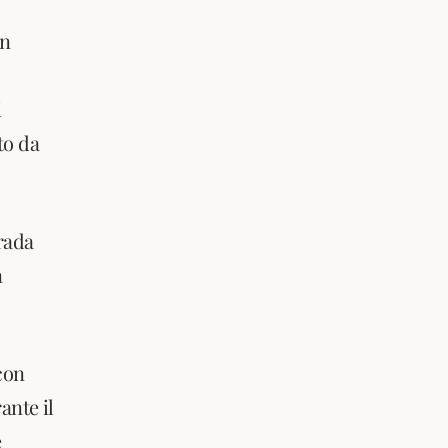
on
i
to da
rada
n
con
ante il
e