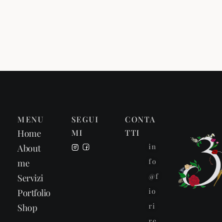
MENU
SEGUI
CONTA
Home
MI
TTI
in
About
fo
me
@f
Servizi
io
Portfolio
ri
Shop
re