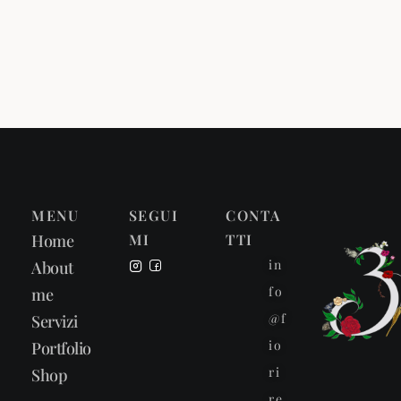
MENU
SEGUI
CONTA
Home
MI
TTI
in
About
fo
me
@f
Servizi
io
Portfolio
ri
Shop
re