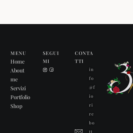
MENU
SEGUI
CONTA
Home
MI
TTI
in
About
fo
me
@f
Servizi
io
Portfolio
ri
Shop
re
bo
tt