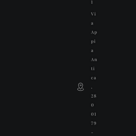
1
Vi
a
Ap
pi
a
An
ti
ca
,
28
0
01
79
-